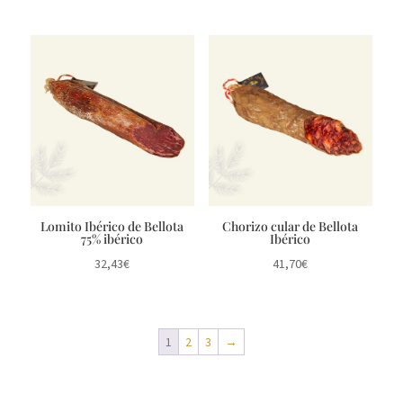
Lomito Ibérico de Bellota
Chorizo cular de Bellota
75% ibérico
Ibérico
32,43
€
41,70
€
1
2
3
→