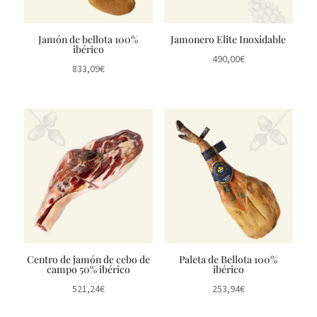
Jamón de bellota 100%
Jamonero Elite Inoxidable
ibérico
490,00
€
833,09
€
Centro de jamón de cebo de
Paleta de Bellota 100%
campo 50% ibérico
ibérico
521,24
€
253,94
€