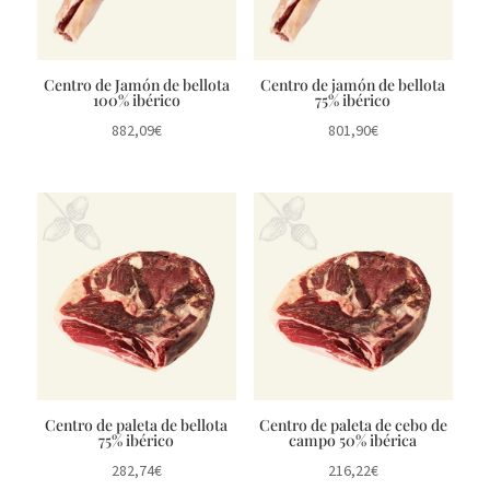
Jamón ibérico
Centro de Jamón de bellota
Centro de jamón de bellota
100% ibérico
75% ibérico
Tienda
882,09
€
801,90
€
Nuestro Origen
Blog
Contacto
Centro de paleta de bellota
Centro de paleta de cebo de
75% ibérico
campo 50% ibérica
282,74
€
216,22
€