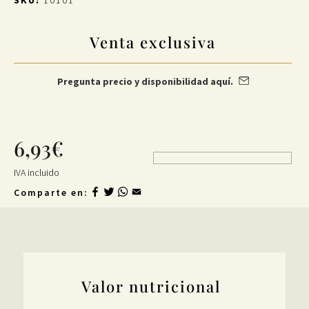
SKU:
10101
Venta exclusiva
Pregunta precio y disponibilidad aquí.
6,93
€
IVA incluido
Comparte en:
F
T
W
E
Jamón ibérico
a
w
h
m
c
i
a
a
Tienda
e
t
t
i
Valor nutricional
b
t
s
l