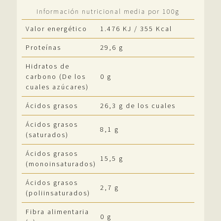
Nuestro Origen
o
e
A
Información nutricional media por 100g
o
r
p
Valor energético
1.476 KJ / 355 Kcal
Blog
k
p
Proteínas
29,6 g
Hidratos de
Contacto
carbono (De los
0 g
cuales azúcares)
Ácidos grasos
26,3 g de los cuales
Ácidos grasos
8,1 g
(saturados)
Ácidos grasos
15,5 g
(monoinsaturados)
Ácidos grasos
2,7 g
(poliinsaturados)
Fibra alimentaria
0 g